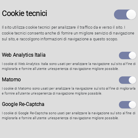
Cookie tecnici
Il sito utilizza cookie tecnici per analizzare il traffico da e verso il sito. I
cookie tecnici consento anche di fornire un migliore servizio di navigazione
sul sito, e raccolgono informazioni di navigazione a questo scopo.
Web Analytics Italia
SETTORE SVILUPPO ECONOMICO
I cookie di Web Analytics Italia sono usati per analizzare la navigazione sul sito al fine di
Ing. Nicola Ferioli
migliorarla e fornire all'utente un'esperienza di navigazione migliore possibile.
Matomo
I cookie di Matomo sono usati per analizzare la navigazione sul sito al fine di migliorarla
e fornire all'utente un'esperienza di navigazione migliore possibile.
Predisposizione e gestione del Piano
Urbanistico Generale (PUG) e degli strumenti di
Google Re-Captcha
pianificazione urbanistica generale comunali e
I cookie di Google Re-Captcha sono usati per analizzare la navigazione sul sito al fine di
migliorarla e fornire all'utente un'esperienza di navigazione migliore possibile.
loro varianti
Attività in materia urbanistica attribuita